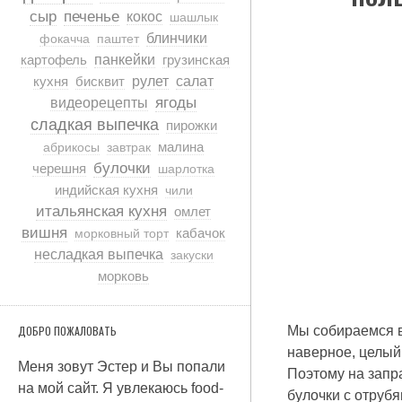
сыр
печенье
кокос
шашлык
блинчики
фокачча
паштет
картофель
панкейки
грузинская
кухня
бисквит
рулет
салат
ягоды
видеорецепты
сладкая выпечка
пирожки
малина
абрикосы
завтрак
булочки
черешня
шарлотка
индийская кухня
чили
итальянская кухня
омлет
вишня
кабачок
морковный торт
несладкая выпечка
закуски
морковь
ДОБРО ПОЖАЛОВАТЬ
Мы собираемся в
наверное, целый 
Меня зовут Эстер и Вы попали
Поэтому на запра
на мой сайт. Я увлекаюсь food-
булочки с отрубя