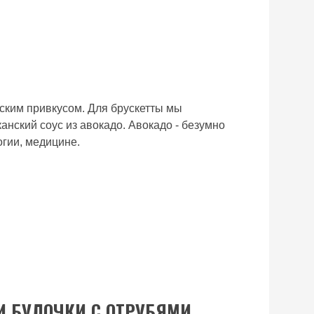
нским привкусом. Для брускетты мы
анский соус из авокадо. Авокадо - безумно
огии, медицине.
И БУЛОЧКИ С ОТРУБЯМИ