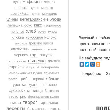
маффины
мука
чеснок
японская кухня
молоко
миндаль
австрийская кухня
блины
вегетарианские блюда
кекс
лепешка
соус
творожное
хлеб
печенье
ролл
тунец
клюква
кокосовое молоко
Вкусный, необыч
грецкие орехи
имбирь
приготовим полез
апельсины
зелень
фасоль
полезный овощ, к
торт
черника
закуска
Не забудьте по
выпечка
ппхлеб
творожники
еврейская кухня
моцарелла
американская кухня
томатная
Подробнее
о Ди
2
яблоки
грибы
корица
паста
турецкая кухня
пирожное
сухофрукты
пицца
Закваска
тесто
рис
французская кухня
творог
тыква
тарталетки
ПОЛЕ
десерты
баклажаны
рикотта