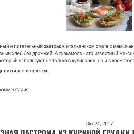
ный и питательный завтрак в итальянском стиле с мексика
ный хлеб без дрожжей. А гуакамоле - это известный мексик
оторый используют не только в кулинарии, но и в косметол
делиться в соцсетях:
етическая брускетта и соус гуакамоле
 комментария
Окт 24, 2017
ЗНАЯ ПАСТРОМА ИЗ КУРИНОЙ ГРУДКИ 