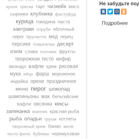
Не забудьте по
чизкейк
тарт
мясо
кухня
треска
клубника
сырники
фастуфуд
курица
говядина
паста
Подробнее
о Фр
завтраки
яблочный
отруби
пирог
мед
перец
брускетта
десерт
персики
ппвыпечка
изюм
слива
фрукты
пончики
творожное тесто
кефир
авокадо
вафли
крем
рисовая
мука
фарш
мороженое
яйцо
индейка
орехи
праздничное
пирог
шоколад
меню
шампиньоны
мак
бельгийские
кексы
вафли
овсянка
запеканка
красная рыба
манник
рыба
оладьи
котлеты
груша
банан
творожный крем
желе
черемуховая
тесто фило
бублики