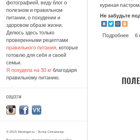
фотографией, веду блог о
куриная пастром
полезном и правильном
Не забудьте по
питании, о похудении и
здоровом образе жизни.
Делюсь здесь только
Подробнее
о По
6
проверенными рецептами
правильного питания
, которые
готовлю для себя и своей
семьи.
Я похудела на 30 кг
благодаря
ПОЛЕ
правильному питанию.
СОЦСЕТИ
© 2015 Slezinger.ru - Эстер Слезингер.
Все материалы, представленные на сайте,