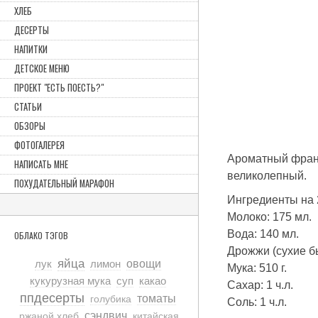
ХЛЕБ
ДЕСЕРТЫ
НАПИТКИ
ДЕТСКОЕ МЕНЮ
ПРОЕКТ "ЕСТЬ ПОЕСТЬ?"
СТАТЬИ
ОБЗОРЫ
ФОТОГАЛЕРЕЯ
Ароматный францу
НАПИСАТЬ МНЕ
великолепный.
ПОХУДАТЕЛЬНЫЙ МАРАФОН
Ингредиенты на 
Молоко: 175 мл.
Вода: 140 мл.
ОБЛАКО ТЭГОВ
Дрожжи (сухие б
яйца
лук
лимон
овощи
Мука: 510 г.
кукурузная мука
суп
какао
Сахар: 1 ч.л.
ппдесерты
томаты
голубика
Соль: 1 ч.л.
сэндвич
ржаной хлеб
китайская